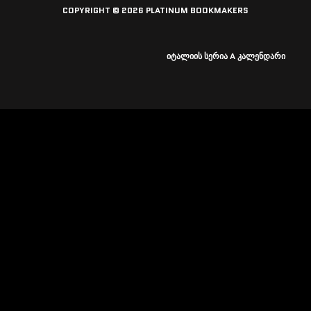
COPYRIGHT © 2026 PLATINUM BOOKMAKERS
ᲘᲢᲐᲚᲘᲘᲡ ᲡᲔᲠᲘᲐ A ᲙᲐᲚᲔᲜᲓᲐᲠᲘ